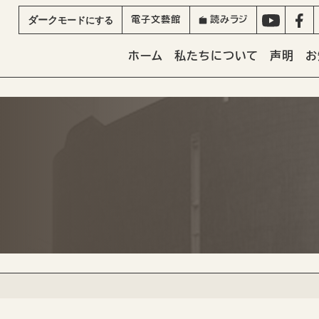
ダーク
モード
にする
電子文藝館
読みラジ
ホーム
私たちについて
声明
お