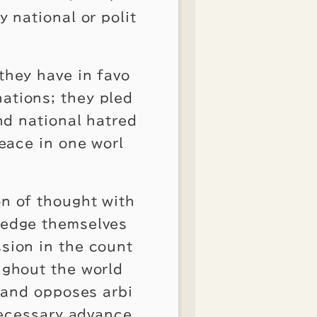
 national or polit
they have in favo
ations; they pled
nd national hatred
peace in one worl
n of thought with
ledge themselves
sion in the count
ughout the world
s and opposes arbi
 necessary advance