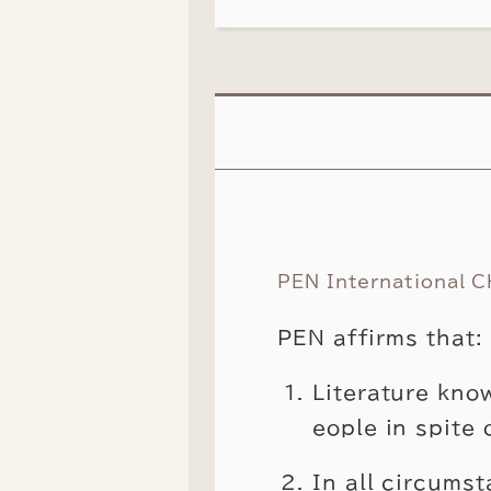
PEN International 
PEN affirms that:
Literature kno
eople in spite 
In all circumst