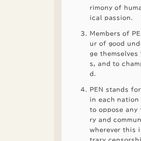
rimony of huma
ical passion.
Members of PEN
ur of good und
ge themselves 
s, and to cham
d.
PEN stands for
in each nation
to oppose any 
ry and communi
wherever this 
trary censorsh