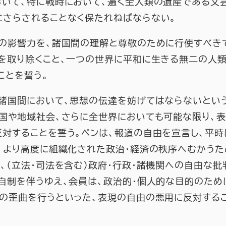
いて、特に戦時において、遍く全人類の遺産である文芸
にさらされることなく保たれねばならない。
の影響力を、諸国間の理解と尊敬のために行使すべきで
を取り除くこと、一つの世界に平和に生きる無二の人
ことを誓う。
び諸国間において、思想の伝達を妨げてはならないとい
国や地域社会、さらに全世界においても可能な限り、
対することを誓う。ペンは、報道の自由を宣言し、平
、より高度に組織化された政治・経済の秩序へむかうた
、（立法・司法を含む）政府・行政・諸機関への自由な
自制を伴うゆえ、会員は、政治的・個人的な目的のため
の歪曲を行うといった、表現の自由の悪用に反対する