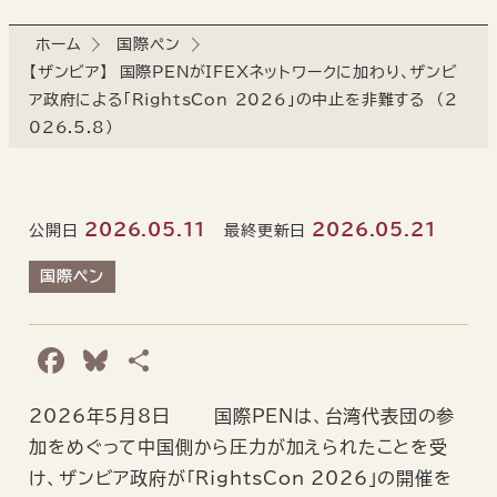
ホーム
国際ペン
【ザンビア】 国際PENがIFEXネットワークに加わり、ザンビ
ア政府による「RightsCon 2026」の中止を非難する （2
026.5.8）
2026.05.11
2026.05.21
公開日
最終更新日
国際ペン
F
B
共
a
l
有
2026年5月8日―― 国際PENは、台湾代表団の参
c
u
加をめぐって中国側から圧力が加えられたことを受
e
e
け、ザンビア政府が「RightsCon 2026」の開催を