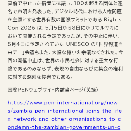
b
s
直前で中止した措置に抗議し、100を超える団体と連
o
k
名で声明を発表した。デジタル時代における人権問題
o
y
を主題とする世界有数の国際サミットである Rights
k
Con 2026 は、5月5日から8日にかけてルサカに
おいて開催される予定であったが、その中止に伴い、
5月4日に予定されていた UNESCO の「世界報道自
由デー」会議もまた、大幅な縮小を余儀なくされた。今
回の開催中止は、世界の市民社会に対する重大な打
撃であるのみならず、表現の自由ならびに集会の権利
に対する深刻な侵害でもある。
国際PENウェブサイト内該当ページ（英語）
https://www.pen-international.org/new
s/zambia-pen-international-joins-the-ife
x-network-and-other-organisations-to-c
ondemn-the-zambian-governments-un-c