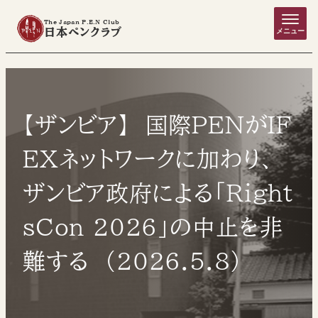
The Japan P.E.N Club
日本ペンクラブ
メニュー
【ザンビア】 国際PENがIF
EXネットワークに加わり、
ザンビア政府による「Right
sCon 2026」の中止を非
難する （2026.5.8）