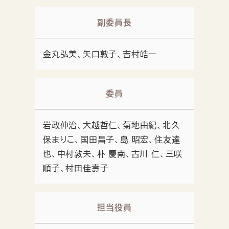
副委員長
金丸弘美、矢口敦子、吉村皓一
委員
岩政伸治、大越哲仁、菊地由紀、北久
保まりこ、国田昌子、島 昭宏、住友達
也、中村敦夫、朴 慶南、古川 仁、三咲
順子、村田佳壽子
担当役員