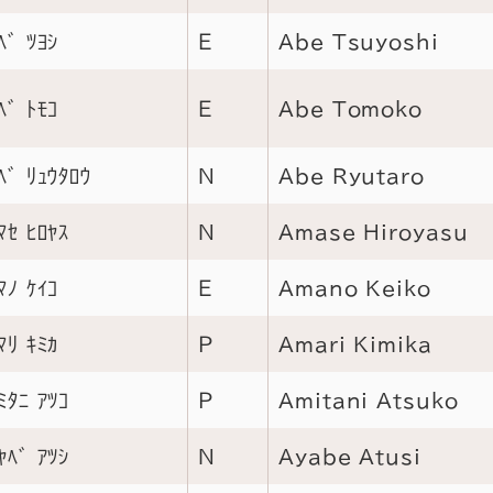
ﾍﾞ ﾂﾖｼ
Ｅ
Abe Tsuyoshi
ﾍﾞ ﾄﾓｺ
Ｅ
Abe Tomoko
ﾍﾞ ﾘｭｳﾀﾛｳ
Ｎ
Abe Ryutaro
ﾏｾ ﾋﾛﾔｽ
Ｎ
Amase Hiroyasu
ﾏﾉ ｹｲｺ
Ｅ
Amano Keiko
ﾏﾘ ｷﾐｶ
Ｐ
Amari Kimika
ﾐﾀﾆ ｱﾂｺ
Ｐ
Amitani Atsuko
ﾔﾍﾞ ｱﾂｼ
Ｎ
Ayabe Atusi