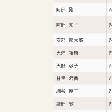
阿部 剛
ｱ
阿部 知子
ｱ
安部 龍太郎
ｱ
天瀬 裕康
ｱ
天野 敬子
ｱ
甘里 君香
ｱ
網谷 厚子
ｱ
綾部 敦
ｱ