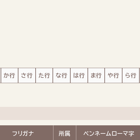
か行
さ行
た行
な行
は行
ま行
や行
ら行
フリガナ
所属
ペンネーム
ローマ字