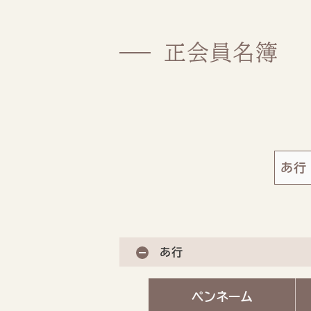
正会員名簿
あ行
あ行
ペンネーム