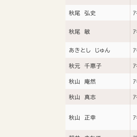
秋尾 弘史
ｱ
秋尾 敏
ｱ
あきとし じゅん
ｱ
秋元 千惠子
ｱ
秋山 庵然
ｱ
秋山 真志
ｱ
秋山 正幸
ｱ