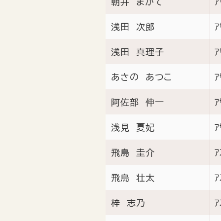
朝井 まかて
ｱ
浅田 次郎
ｱ
浅田 真理子
ｱ
あさの あつこ
ｱ
阿佐部 伸一
ｱ
浅見 夏妃
ｱ
飛鳥 圭介
ｱ
飛鳥 壮太
ｱ
梓 志乃
ｱ