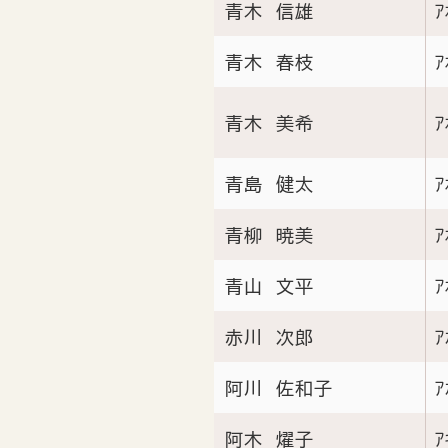
青木 信雄
ｱ
青木 春枝
ｱ
青木 美希
ｱ
青島 健太
ｱ
青柳 暁美
ｱ
青山 文平
ｱ
赤川 次郎
ｱ
阿川 佐和子
ｱ
阿木 燿子
ｱ