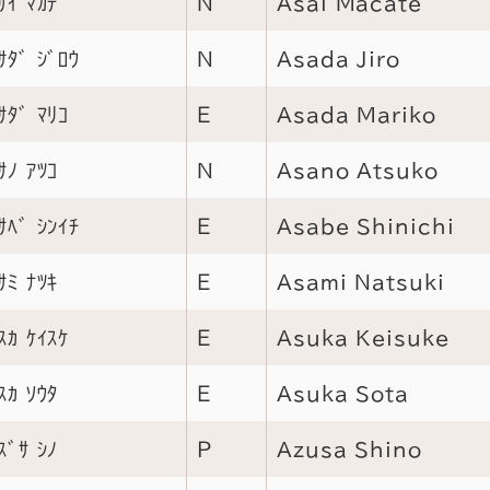
ｻｲ ﾏｶﾃ
Ｎ
Asai Macate
ｻﾀﾞ ｼﾞﾛｳ
Ｎ
Asada Jiro
ｻﾀﾞ ﾏﾘｺ
Ｅ
Asada Mariko
ｻﾉ ｱﾂｺ
Ｎ
Asano Atsuko
ｻﾍﾞ ｼﾝｲﾁ
Ｅ
Asabe Shinichi
ｻﾐ ﾅﾂｷ
Ｅ
Asami Natsuki
ｽｶ ｹｲｽｹ
Ｅ
Asuka Keisuke
ｽｶ ｿｳﾀ
Ｅ
Asuka Sota
ｽﾞｻ ｼﾉ
Ｐ
Azusa Shino