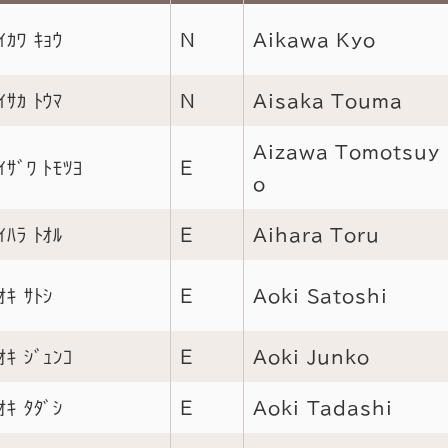
ｲｶﾜ ｷｮｳ
Ｎ
Aikawa Kyo
ｲｻｶ ﾄｳﾏ
Ｎ
Aisaka Touma
Aizawa Tomotsuy
ｲｻﾞﾜ ﾄﾓﾂﾖ
Ｅ
o
ｲﾊﾗ ﾄｵﾙ
Ｅ
Aihara Toru
ｵｷ ｻﾄｼ
Ｅ
Aoki Satoshi
ｵｷ ｼﾞｭﾝｺ
Ｅ
Aoki Junko
ｵｷ ﾀﾀﾞｼ
Ｅ
Aoki Tadashi