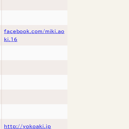
facebook.com/miki.ao
ki.16
http://yokoaki.jp