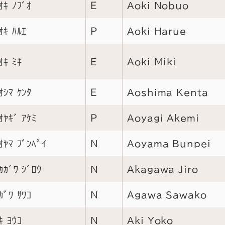
ｵｷ ﾉﾌﾞｵ
Ｅ
Aoki Nobuo
ｵｷ ﾊﾙｴ
Ｐ
Aoki Harue
ｵｷ ﾐｷ
Ｅ
Aoki Miki
ｵｼﾏ ｹﾝﾀ
Ｅ
Aoshima Kenta
ｵﾔｷﾞ ｱｹﾐ
Ｐ
Aoyagi Akemi
ｵﾔﾏ ﾌﾞﾝﾍﾟｲ
Ｎ
Aoyama Bunpei
ｶｶﾞﾜ ｼﾞﾛｳ
Ｎ
Akagawa Jiro
ｶﾞﾜ ｻﾜｺ
Ｎ
Agawa Sawako
ｷ ﾖｳｺ
Ｎ
Aki Yoko