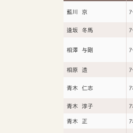
藍川 京
ｱ
逢坂 冬馬
ｱ
相澤 与剛
ｱ
相原 透
ｱ
青木 仁志
ｱ
青木 淳子
ｱ
青木 正
ｱ