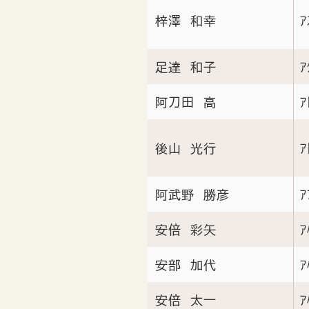
梓澤 和幸
ｱ
足達 和子
ｱ
阿刀田 高
ｱ
後山 光行
ｱ
阿武野 勝彦
ｱ
安倍 彩矢
ｱ
安部 加代
ｱ
安倍 太一
ｱ