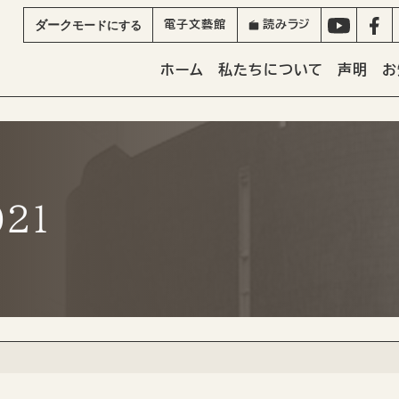
ダーク
モード
にする
電子文藝館
読みラジ
ホーム
私たちについて
声明
お
21