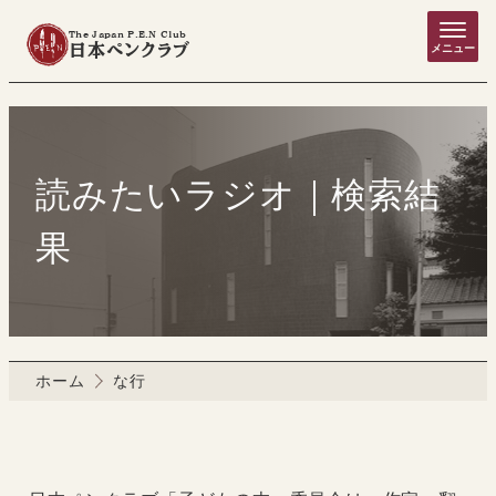
The Japan P.E.N Club
日本ペンクラブ
メニュー
読みたいラジオ｜検索結
果
ホーム
な行