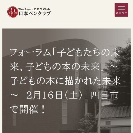
The Japan P.E.N Club
日本ペンクラブ
メニュー
フォーラム「子どもたちの未
来、子どもの本の未来」 ～
子どもの本に描かれた未来
～ 2月16日(土） 四日市
で開催！