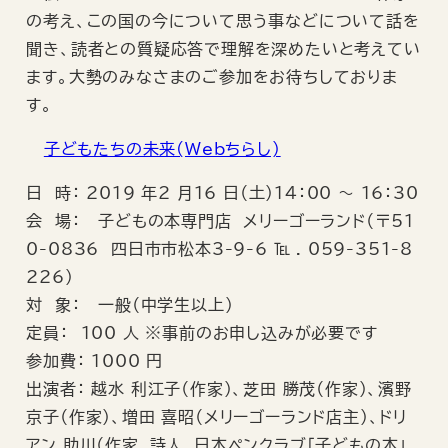
の考え、この国の今について思う事などについて話を
聞き、読者との質疑応答で理解を深めたいと考えてい
ます。大勢のみなさまのご参加をお待ちしておりま
す。
子どもたちの未来(Webちらし)
日 時： 2019 年2 月16 日（土）14：00 ～ 16：30
会 場： 子どもの本専門店 メリーゴーランド（〒51
0-0836 四日市市松本3-9-6 ℡ . 059-351-8
226）
対 象： 一般（中学生以上）
定員： 100 人 ※事前のお申し込みが必要です
参加費： 1000 円
出演者： 越水 利江子（作家）、芝田 勝茂（作家）、濱野
京子（作家）、増田 喜昭（メリーゴーランド店主）、ドリ
アン 助川（作家、詩人、日本ペンクラブ「子どもの本」