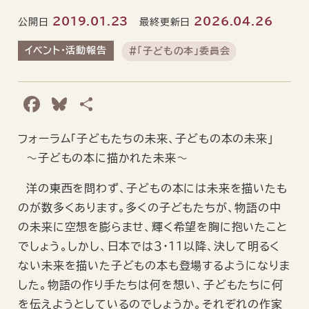
2019.01.23
2026.04.26
公開日
最終更新日
イベント・活動報告
#「子どもの本」委員会
F
B
共
a
l
有
フォーラム「子どもたちの未来、子どもの本の未来」
c
u
〜子どもの本に描かれた未来〜
e
e
b
s
洋の東西を問わず、子どもの本には未来を描いたも
のが数多くあります。多くの子どもたちが、物語の中
o
k
の未来に空想を膨らませ、輝く希望を胸に抱いたこと
o
y
でしょう。しかし、日本では３・１１以降、決して明るく
k
ない未来を描いた子どもの本も登場するようになりま
した。物語の作り手たちは何を想い、子どもたちに何
を伝えようとしているのでしょうか。それぞれの作家