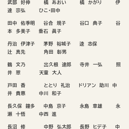
武部 好伸 橘 あおい 橘 かがり 伊
達 宗弘 ひこ・田中
田中 佑季明 谷合 規子 谷口 典子 谷
本 多美子 垂石 眞子
丹治 伊津子 茅野 裕城子 逵 志保
辻 真先 角田 彰男
鶴 文乃 出久根 達郎 寺井 一弘 照
井 翠 天童 大人
戸田 香 ととり 礼治 ドリアン 助川 中
井 貴惠 中川 和子
長久保 鐘多 中島 京子 永島 章雄 永
瀬 十悟 中西 進
長沼 修 中野 弘太郎 長野 ヒデ子 中