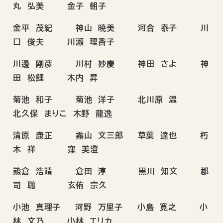
丸 弘美 金子 朝子
金平 茂紀 神山 暁美 河合 泰子 川
口 俊夫 川瀬 理香子
川邊 剛彦 川村 妙慶 神田 さよ 神
田 松鯉 木内 昇
菊池 和子 菊池 洋子 北川原 温
北久保 まりこ 木野 龍逸
清原 康正 霧山 文三郎 草葉 達也 朽
木 祥 窪 美澄
熊倉 浩靖 倉田 淳 黒川 知文 郡
司 聡 玄侑 宗久
小池 真理子 河野 万里子 小島 寛之 小
林 文乃 小林 エリカ