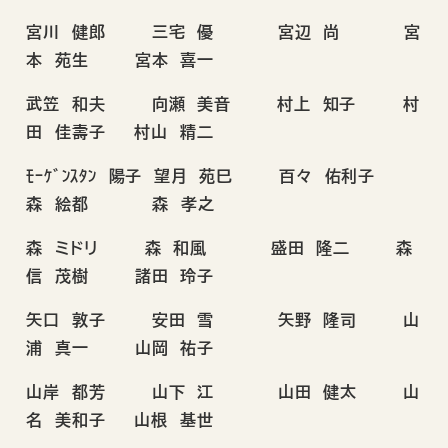
宮川 健郎 三宅 優 宮辺 尚 宮
本 苑生 宮本 喜一
武笠 和夫 向瀬 美音 村上 知子 村
田 佳壽子 村山 精二
ﾓｰｹﾞﾝｽﾀﾝ 陽子 望月 苑巳 百々 佑利子
森 絵都 森 孝之
森 ミドリ 森 和風 盛田 隆二 森
信 茂樹 諸田 玲子
矢口 敦子 安田 雪 矢野 隆司 山
浦 真一 山岡 祐子
山岸 都芳 山下 江 山田 健太 山
名 美和子 山根 基世