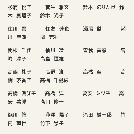
杉浦 悦子 菅生 雅文 鈴木 のりたけ 鈴
木 真理子 鈴木 光子
住川 碧 住友 達也 瀬尾 傑 瀬
川 至朗 関 充利
関根 千佳 仙川 環 曽我 貢誠 高
崎 淳子 高島 恒雄
高鶴 礼子 高野 澄 高橋 至 高
橋 茅香子 高橋 千劔破
髙橋 眞知子 髙橋 洋一 高安 ミツ子 高
安 義郎 髙山 修一
瀧川 修 瀧澤 陽子 滝田 誠一郎 竹
内 菊世 竹下 景子