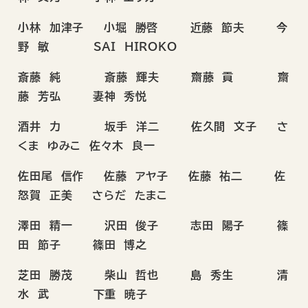
小林 加津子 小堀 勝啓 近藤 節夫 今
野 敏 SAI HIROKO
斎藤 純 斎藤 輝夫 齋藤 貢 齋
藤 芳弘 妻神 秀悦
酒井 力 坂手 洋二 佐久間 文子 さ
くま ゆみこ 佐々木 良一
佐田尾 信作 佐藤 アヤ子 佐藤 祐二 佐
怒賀 正美 さらだ たまこ
澤田 精一 沢田 俊子 志田 陽子 篠
田 節子 篠田 博之
芝田 勝茂 柴山 哲也 島 秀生 清
水 武 下重 暁子