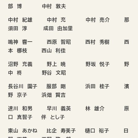
部 博 中村 敦夫
中村 紀雄 中村 充 中村 亮介 那
須田 淳 成田 由加里
鳴神 響一 西原 智昭 西村 秀樹 西
本 梛枝 西山 利佳
沼野 充義 野上 暁 野坂 悦子 野
中 柊 野谷 文昭
長谷川 園子 服部 剛 浜田 桂子 濱
野 京子 浜畑 賢吉
速川 和男 早川 義英 林 雄介 原
口 真智子 伴 とし子
東山 あかね 比企 寿美子 樋口 裕子 日