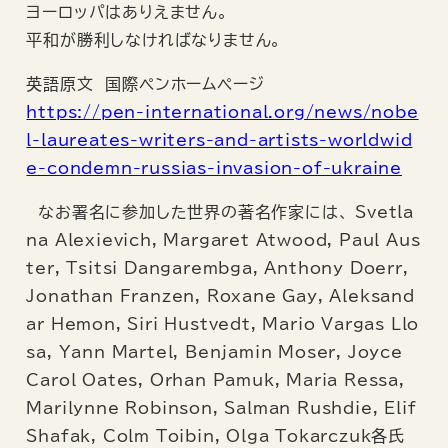
ヨーロッパはありえません。
平和が勝利しなければなりません。
英語原文 国際ペンホームページ
https://pen-international.org/news/nobe
l-laureates-writers-and-artists-worldwid
e-condemn-russias-invasion-of-ukraine
なお署名に参加した世界の著名作家には、 Svetla
na Alexievich, Margaret Atwood, Paul Aus
ter, Tsitsi Dangarembga, Anthony Doerr,
Jonathan Franzen, Roxane Gay, Aleksand
ar Hemon, Siri Hustvedt, Mario Vargas Llo
sa, Yann Martel, Benjamin Moser, Joyce
Carol Oates, Orhan Pamuk, Maria Ressa,
Marilynne Robinson, Salman Rushdie, Elif
Shafak, Colm Toibin, Olga Tokarczuk各氏