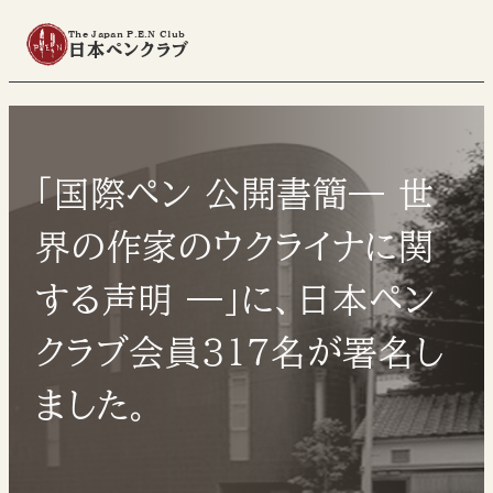
The Japan P.E.N Club
日本ペンクラブ
「国際ペン 公開書簡― 世
界の作家のウクライナに関
する声明 ―」に、日本ペン
クラブ会員３１7名が署名し
ました。