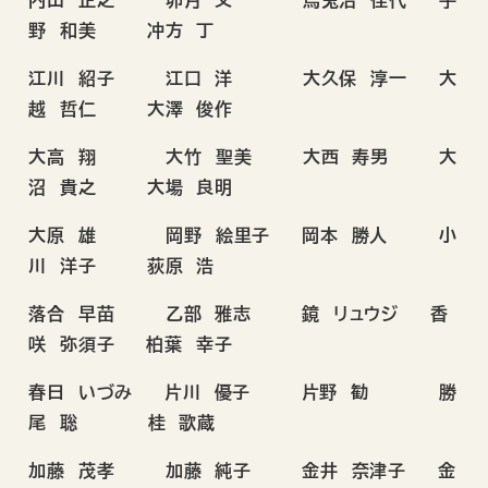
内山 正之 卯月 文 烏兎沼 佳代 宇
野 和美 冲方 丁
江川 紹子 江口 洋 大久保 淳一 大
越 哲仁 大澤 俊作
大高 翔 大竹 聖美 大西 寿男 大
沼 貴之 大場 良明
大原 雄 岡野 絵里子 岡本 勝人 小
川 洋子 荻原 浩
落合 早苗 乙部 雅志 鏡 リュウジ 香
咲 弥須子 柏葉 幸子
春日 いづみ 片川 優子 片野 勧 勝
尾 聡 桂 歌蔵
加藤 茂孝 加藤 純子 金井 奈津子 金