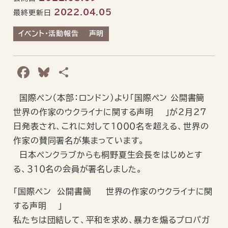
2022.04.05
最終更新日
イベント・活動報告
声明
F
B
共
a
l
有
国際ペン（本部：ロンドン）より「国際ペン 公開書簡―
c
u
世界の作家のウクライナに関する声明 ―」が2月27
e
e
日発表され、これに対して１０００名を超える、世界の
b
s
作家の賛同署名が集まっています。
o
k
日本ペンクラブからも桐野夏生会長をはじめとす
o
y
る、３１０名の会員が署名しました。
k
「国際ペン 公開書簡 ― 世界の作家のウクライナに関
する声明 ―」
私たちは団結して、平和を求め、暴力を煽るプロパガ