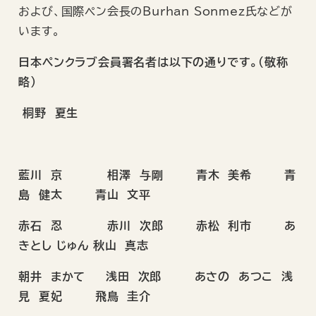
および、国際ペン会長のBurhan Sonmez氏などが
います。
日本ペンクラブ会員署名者は以下の通りです。（敬称
略）
桐野 夏生
藍川 京 相澤 与剛 青木 美希 青
島 健太 青山 文平
赤石 忍 赤川 次郎 赤松 利市 あ
きとし じゅん 秋山 真志
朝井 まかて 浅田 次郎 あさの あつこ 浅
見 夏妃 飛鳥 圭介