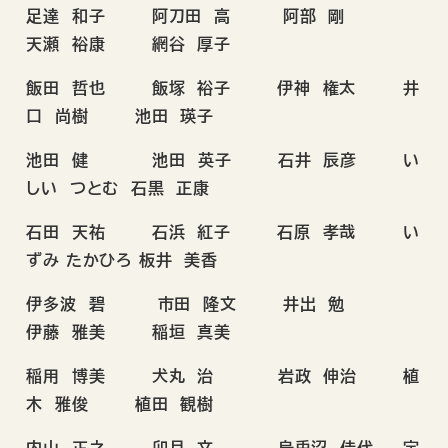
足達 和子 阿刀田 高 阿部 剛
天瀬 裕康 網谷 厚子
飯田 哲也 飯塚 裕子 伊神 権太 井
口 尚樹 池田 瑛子
池田 健 池田 英子 石井 辰彦 い
しい つとむ 石黒 正康
石田 天祐 石浜 紅子 石原 孝哉 い
ずみ たかひろ 板井 美香
伊多波 碧 市田 隆文 井出 勉
伊藤 雅美 稲垣 真美
稲用 博美 犬丸 治 岩政 伸治 植
木 雅俊 植田 観樹