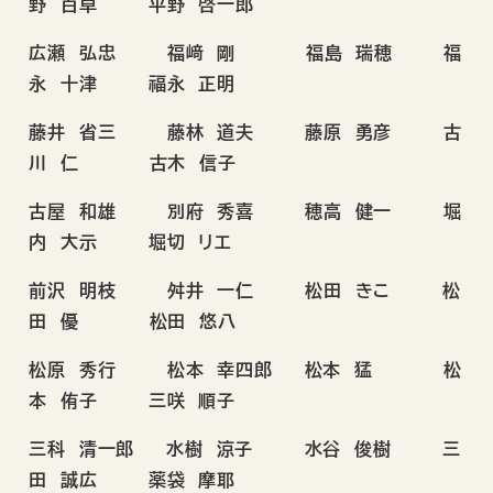
野 百草 平野 啓一郎
広瀬 弘忠 福﨑 剛 福島 瑞穂 福
永 十津 福永 正明
藤井 省三 藤林 道夫 藤原 勇彦 古
川 仁 古木 信子
古屋 和雄 別府 秀喜 穂高 健一 堀
内 大示 堀切 リエ
前沢 明枝 舛井 一仁 松田 きこ 松
田 優 松田 悠八
松原 秀行 松本 幸四郎 松本 猛 松
本 侑子 三咲 順子
三科 清一郎 水樹 涼子 水谷 俊樹 三
田 誠広 薬袋 摩耶