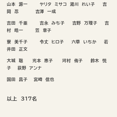
山本 源一 ヤリタ ミサコ 湯川 れい子 吉
岡 忍 吉澤 一成
吉田 千亜 吉永 みち子 吉野 万理子 吉
村 皓一 笠 章子
寮 美千子 令丈 ヒロ子 六草 いちか 若
井田 正文
大城 聡 光本 恵子 河村 侑子 鈴木 悦
子 荻野 アンナ
国田 昌子 宮崎 信也
以上 317名