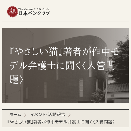
The Japan P.E.N Club
日本ペンクラブ
『やさしい猫』著者が作中モ
デル弁護士に聞く〈入管問
題〉
ホーム
イベント・活動報告
『やさしい猫』著者が作中モデル弁護士に聞く〈入管問題〉