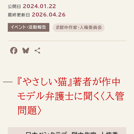
2024.01.22
公開日
2026.04.26
最終更新日
イベント・活動報告
#獄中作家・人権委員会
F
B
共
a
l
有
c
u
e
e
『やさしい猫』著者が作中
b
s
モデル弁護士に聞く〈入管
o
k
o
y
問題〉
k