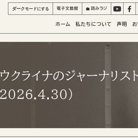
ダーク
モード
にする
電子文藝館
読みラジ
ホーム
私たちについて
声明
お
ウクライナのジャーナリスト
26.4.30）