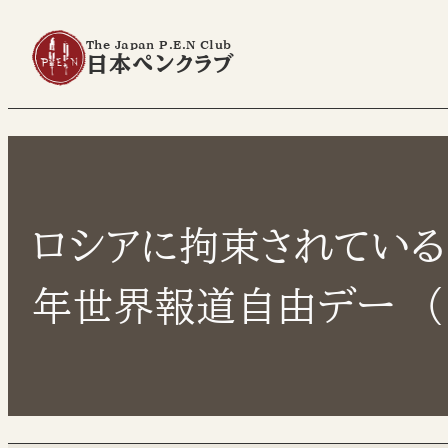
The Japan P.E.N Club
日本ペンクラブ
ロシアに拘束されている
年世界報道自由デー （20