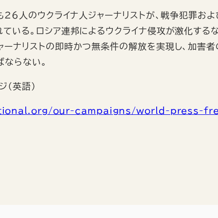
とも26人のウクライナ人ジャーナリストが、戦争犯罪お
れている。ロシア連邦によるウクライナ侵攻が激化する
ャーナリストの即時かつ無条件の解放を実現し、加害者
ばならない。
ジ（英語）
tional.org/our-campaigns/world-press-