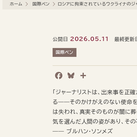
ホーム
国際ペン
ロシアに拘束されているウクライナのジャ
2026.05.11
公開日
最終更新
国際ペン
F
B
共
a
l
有
「ジャーナリストは、出来事を正
c
u
る――そのかけがえのない使命を
e
e
は失われ、真実そのものが闇に葬
b
s
気を選んだ人間の姿があり、その
o
k
―― ブルハン・ソンメズ
o
y