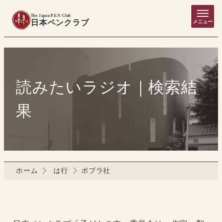
The Japan P.E.N Club
日本ペンクラブ
メニュー
読みたいラジオ｜検索結
果
ホーム
は行
ポプラ社