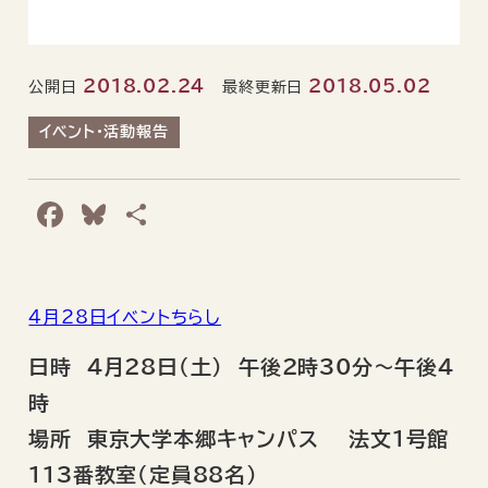
2018.02.24
2018.05.02
公開日
最終更新日
イベント・活動報告
F
B
共
a
l
有
c
u
e
e
4月28日イベントちらし
b
s
日時 4月28日（土） 午後2時30分～午後4
o
k
時
o
y
場所 東京大学本郷キャンパス 法文1号館
k
113番教室（定員88名）