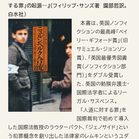
する罪」の起源―』（フィリップ・サンズ著 園部哲訳。
白水社）
本書は、英国ノンフィ
クションの最高峰「ベイ
リー・ギフォード賞」（旧
サミュエル・ジョンソン
賞）、「英国最優秀図書
賞（ノンフィクション部
門）」をダブル受賞し
た、英国の勅撰弁護士・
国際法学者によるリー
ガル・サスペンス。
「人道に対する罪」を
国際裁判で初めて導入
した国際法教授のラウターパクト、「ジェノサイド」とい
う犯罪概念を創り出した法律家のレムキンというユダ