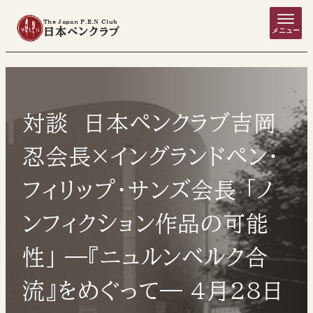
The Japan P.E.N Club
日本ペンクラブ
メニュー
対談 日本ペンクラブ吉岡
忍会長×イングランドペン・
フィリップ・サンズ会長 「ノ
ンフィクション作品の可能
性」 ―『ニュルンベルク合
流』をめぐって― 4月28日