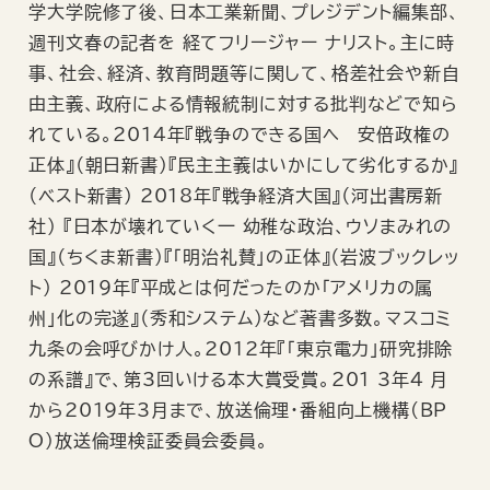
学大学院修了後、日本工業新聞、プレジデント編集部、
週刊文春の記者を 経てフリージャー ナリスト。主に時
事、社会、経済、教育問題等に関して、格差社会や新自
由主義、政府による情報統制に対する批判などで知ら
れている。2014年『戦争のできる国ヘ―安倍政権の
正体』（朝日新書）『民主主義はいかにして劣化するか』
（ベスト新書） 2018年『戦争経済大国』（河出書房新
社） 『日本が壊れていく一 幼稚な政治、ウソまみれの
国』（ちくま新書）『「明治礼賛」の正体』（岩波ブックレッ
ト） 2019年『平成とは何だったのか「アメリカの属
州」化の完遂』（秀和システム）など著書多数。マスコミ
九条の会呼びかけ人。2012年『「東京電力」研究排除
の系譜』で、第3回いける本大賞受賞。201 3年4 月
から2019年3月まで、放送倫理・番組向上機構(BP
O)放送倫理検証委員会委員。