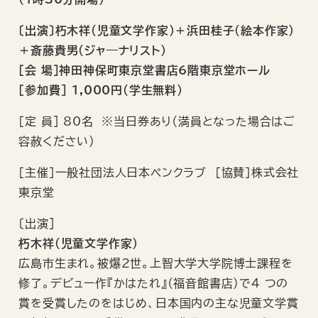
〔出演〕朽木祥（児童文学作家）＋浜田桂子（絵本作家）
＋斎藤貴男（ジャ―ナリスト）
［会 場］神田神保町東京堂書店6階東京堂ホール
［参加費] 1,000円（学生無料）
［定 員] 80名 ※当日券あり（満員となった場合はご
容赦ください）
［主催］一般社団法人日本ペンクラブ ［協賛］株式会社
東京堂
〔出演]
朽木祥（児童文学作家）
広島市生まれ。被爆2世。上智大学大学院博士課程を
修了。デビュー作『かはたれ』（福音館書店）で4 つの
賞を受賞したのをはじめ、日本国内の主な児童文学賞