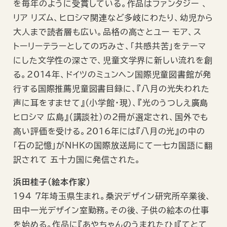
を毎年のように受賞している。作品はファンタジー 、
リア リズム、ヒロシマ関連など多岐にわたり、幼児から
大人まで読者層も広い。品格の高さとユー モア、ス
トーリーテラーとしての巧みさ、「共感共苦」をテーマ
にした文学性の深さで、児童文学界に新しい流れを創
る。2014年、ドイツのミュンヘン国際児童図書館が発
行する国際推薦児童図書目録に、『八月の光失われた
声に耳をすませて』（小学館・現）、『光のうつしえ廣島
ヒロシマ 広島』（講談社）の2冊が選定され、国外でも
高い評価を受ける。2016年には『八月の光』の中の
「石の記憶」がNHKの国際放送局にて一七カ国語に翻
訳されて 五十力国に発信された。
浜田桂子（絵本作家）
194 7年埼玉県生まれ。桑沢デザイン研究所卒業後、
田中一光デザイン室勤務。その後、子供の絵本の仕事
を始める。作品に『あやちゃんのうまれたひ』『てとて