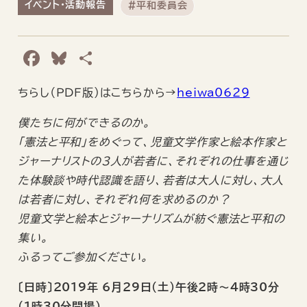
イベント・活動報告
#平和委員会
F
B
共
a
l
有
ちらし（ＰＤＦ版）はこちらから→
heiwa0629
c
u
e
e
僕たちに何ができるのか。
b
s
「憲法と平和」をめぐって、児童文学作家と絵本作家と
ジャーナリストの3人が若者に、それぞれの仕事を通じ
o
k
た体験談や時代認識を語り、若者は大人に対し、大人
o
y
は若者に対し、それぞれ何を求めるのか？
k
児童文学と絵本とジャーナリズムが紡ぐ憲法と平和の
集い。
ふるってご参加ください。
〔日時〕2019年 6月29日（土）午後2時～4時30分
(1時30分開場）