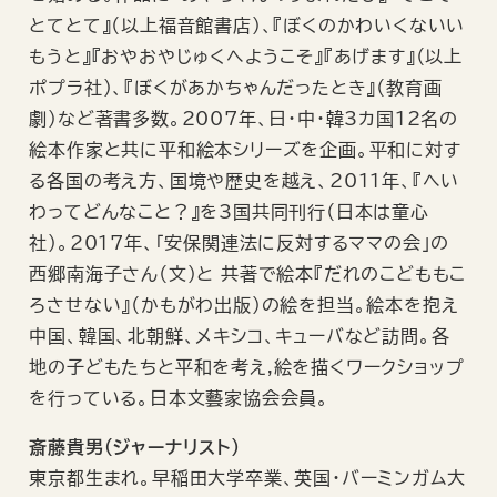
とてとて』（以上福音館書店）、『ぼくのかわいくないい
もうと』『おやおやじゅくへようこそ』『あげます』（以上
ポプラ社）、『ぼくがあかちゃんだったとき』（教育画
劇）など著書多数。2007年、日・中・韓3カ国12名の
絵本作家と共に平和絵本シリーズを企画。平和に対す
る各国の考え方、国境や歴史を越え、2011年、『へい
わってどんなこと？』を3国共同刊行（日本は童心
社）。2017年、「安保関連法に反対するママの会」の
西郷南海子さん（文）と 共著で絵本『だれのこどももこ
ろさせない』（かもがわ出版）の絵を担当。絵本を抱え
中国、韓国、北朝鮮、メキシコ、キューバなど訪問。各
地の子どもたちと平和を考え,絵を描くワークショップ
を行っている。日本文藝家協会会員。
斎藤貴男（ジャーナリスト）
東京都生まれ。早稲田大学卒業、英国・バーミンガム大