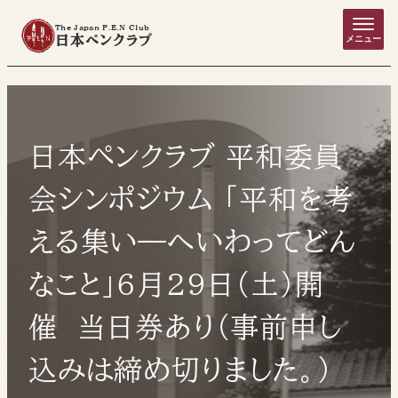
The Japan P.E.N Club
日本ペンクラブ
メニュー
日本ペンクラブ 平和委員
会シンポジウム 「平和を考
える集い―へいわってどん
なこと」6月29日（土）開
催 当日券あり（事前申し
込みは締め切りました。）